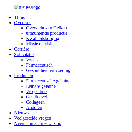
Thuis
Over ons
Overzicht van Gelken
uitmuntende productie
Kwaliteitsborging
Missie en visie
Carrière
Sollicitatie
Voedsel
Farmaceutisch
Gezondheid en voeding
Producten
Farmaceutische gelatine
Eetbare gelatine
Visgelatine
Gelatinevel
Collageen
Anderen
Nieuws
Veelgestelde vragen
Neem contact met ons op