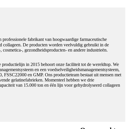
en professionele fabrikant van hoogwaardige farmaceutische
erd collageen. De producten worden veelvuldig gebruikt in de
, cosmetica-, gezondheidsproducten- en andere industrieën.
productielijn in 2015 behoort onze faciliteit tot de wereldtop. We
managementsysteem en een voedselveiligheidsmanagementsysteem,
00, FSSC22000 en GMP. Ons productieteam bestaat uit mensen met
evende gelatinefabrieken. Momenteel hebben we drie
 capaciteit van 15.000 ton en één lijn voor gehydrolyseerd collageen