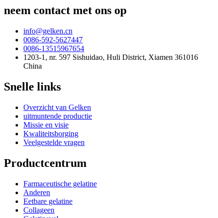
neem contact met ons op
info@gelken.cn
0086-592-5627447
0086-13515967654
1203-1, nr. 597 Sishuidao, Huli District, Xiamen 361016
China
Snelle links
Overzicht van Gelken
uitmuntende productie
Missie en visie
Kwaliteitsborging
Veelgestelde vragen
Productcentrum
Farmaceutische gelatine
Anderen
Eetbare gelatine
Collageen