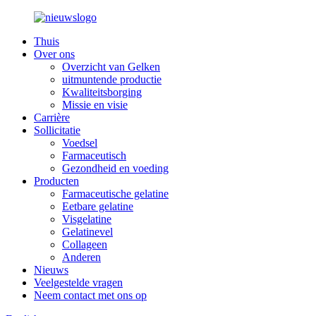
Thuis
Over ons
Overzicht van Gelken
uitmuntende productie
Kwaliteitsborging
Missie en visie
Carrière
Sollicitatie
Voedsel
Farmaceutisch
Gezondheid en voeding
Producten
Farmaceutische gelatine
Eetbare gelatine
Visgelatine
Gelatinevel
Collageen
Anderen
Nieuws
Veelgestelde vragen
Neem contact met ons op