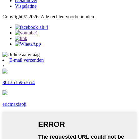
Gelatinevel
Visgelatine
Copyright © 2026: Alle rechten voorbehouden.
E-mail verzenden
x
8613515967654
ericmaxiaoji