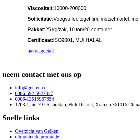
Viscositeit:
10000-200000
Sollicitatie:
Voegvuller, tegellijm, metselmortel, mor
Pakket:
25 kg/zak, 10 ton/20-container
Certificaat:
ISO9001, MUI HALAL
navraag
detail
neem contact met ons op
info@gelken.cn
0086-592-5627447
0086-13515967654
1203-1, nr. 597 Sishuidao, Huli District, Xiamen 361016 Chin
Snelle links
Overzicht van Gelken
uitmuntende productie