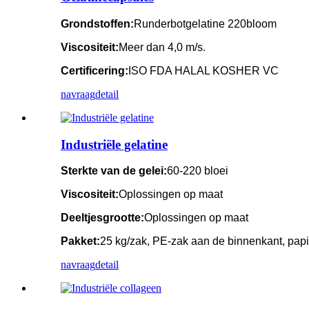
Grondstoffen:
Runderbotgelatine 220bloom
Viscositeit:
Meer dan 4,0 m/s.
Certificering:
ISO FDA HALAL KOSHER VC
navraag
detail
Industriële gelatine
Sterkte van de gelei:
60-220 bloei
Viscositeit:
Oplossingen op maat
Deeltjesgrootte:
Oplossingen op maat
Pakket:
25 kg/zak, PE-zak aan de binnenkant, papi
navraag
detail