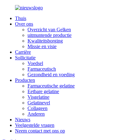
Thuis
Over ons
Overzicht van Gelken
uitmuntende productie
Kwaliteitsborging
Missie en visie
Carrière
Sollicitatie
Voedsel
Farmaceutisch
Gezondheid en voeding
Producten
Farmaceutische gelatine
Eetbare gelatine
Visgelatine
Gelatinevel
Collageen
Anderen
Nieuws
Veelgestelde vragen
Neem contact met ons op