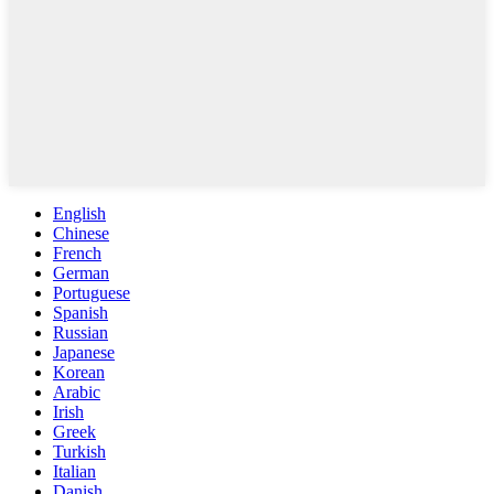
English
Chinese
French
German
Portuguese
Spanish
Russian
Japanese
Korean
Arabic
Irish
Greek
Turkish
Italian
Danish