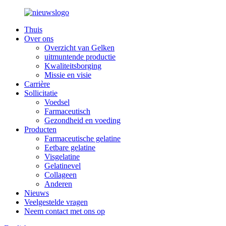
Thuis
Over ons
Overzicht van Gelken
uitmuntende productie
Kwaliteitsborging
Missie en visie
Carrière
Sollicitatie
Voedsel
Farmaceutisch
Gezondheid en voeding
Producten
Farmaceutische gelatine
Eetbare gelatine
Visgelatine
Gelatinevel
Collageen
Anderen
Nieuws
Veelgestelde vragen
Neem contact met ons op