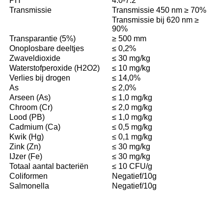
PH
4.0-7.2
Transmissie
Transmissie 450 nm ≥ 70%
Transmissie bij 620 nm ≥
90%
Transparantie (5%)
≥ 500 mm
Onoplosbare deeltjes
≤ 0,2%
Zwaveldioxide
≤ 30 mg/kg
Waterstofperoxide (H2O2)
≤ 10 mg/kg
Verlies bij drogen
≤ 14,0%
As
≤ 2,0%
Arseen (As)
≤ 1,0 mg/kg
Chroom (Cr)
≤ 2,0 mg/kg
Lood (PB)
≤ 1,0 mg/kg
Cadmium (Ca)
≤ 0,5 mg/kg
Kwik (Hg)
≤ 0,1 mg/kg
Zink (Zn)
≤ 30 mg/kg
IJzer (Fe)
≤ 30 mg/kg
Totaal aantal bacteriën
≤ 10 CFU/g
Coliformen
Negatief/10g
Salmonella
Negatief/10g