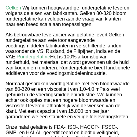
Gelken
Wij kunnen hoogwaardige rundergelatine leveren
volgens de eisen van fabrikanten. Gelken 80-320 bloom
rundergelatine kan voldoen aan de vraag van klanten
naar een breed scala aan toepassingen.
Als betrouwbare leverancier van gelatine levert Gelken
rundergelatine aan vele toonaangevende
voedingsmiddelenfabrikanten in verschillende landen,
waaronder de VS, Rusland, de Filipijnen, India en de
VAE.
Rundergelatine
Het is 100% afkomstig van
runderhuid, het materiaal dat wordt gewonnen uit de huid
van koeien en runderen. Rundergelatine biedt functionele
additieven voor de voedingsmiddelenindustrie.
Normaal gesproken wordt gelatine met een bloomwaarde
van 80-320 en een viscositeit van 1,0-4,0 mPa·s veel
gebruikt in de voedingsmiddelenindustrie. We kunnen
echter ook opties met een hogere bloomwaarde en
viscositeit leveren, afhankelijk van de wensen van de
klant. Met een capaciteit van 15.000 ton per jaar
garanderen we een stabiele en veilige toeleveringsketen.
Onze halal gelatine is FDA-, ISO-, HACCP-, FSSC-,
GMP- en HALAL-gecertificeerd en biedt u veiligheid,