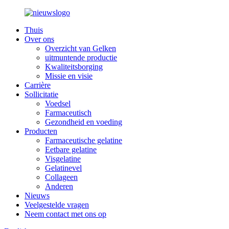
Thuis
Over ons
Overzicht van Gelken
uitmuntende productie
Kwaliteitsborging
Missie en visie
Carrière
Sollicitatie
Voedsel
Farmaceutisch
Gezondheid en voeding
Producten
Farmaceutische gelatine
Eetbare gelatine
Visgelatine
Gelatinevel
Collageen
Anderen
Nieuws
Veelgestelde vragen
Neem contact met ons op