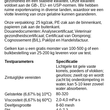
gezondheid en een stabiele kwaliteit. Onze kwaliteit
voldoet aan de GB-, EU- en USP-normen. We hebben
ruime exportervaring in diverse landen, waardoor we een
vlotte levering van onze gelatine kunnen garanderen.
Onze verpakking: 25 kg/zak, PE-zak aan de binnenkant,
papieren zak aan de buitenkant.
Douanedocumenten: Analysecertificaat; Veterinair
gezondheidscertificaat; Certificaat van Oorsprong;
Cognossement (B/L), Paklijst en Handelsfactuur.
Gelken kan u een gratis monster van 100-500 g of een
bulkbestelling van 25-200 kg leveren voor uw test.
Testparameters
Specificatie
Lichtgele tot gele vaste
korrels, poeders of vlokken;
geurloos; zwelt op en wordt
Zintuiglijke vereisten
zacht bij onderdompeling in
water, kan 5-10 keer zoveel
water absorberen.
80-320
Gelsterkte (6,67% bij 10℃)
2,0-4,0 mPa·s
Viscositeit (6,67% bij 60℃)
Deeltjesgrootte
8-60 mesh