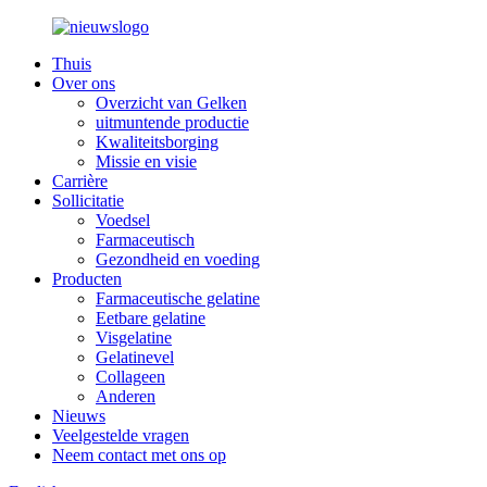
Thuis
Over ons
Overzicht van Gelken
uitmuntende productie
Kwaliteitsborging
Missie en visie
Carrière
Sollicitatie
Voedsel
Farmaceutisch
Gezondheid en voeding
Producten
Farmaceutische gelatine
Eetbare gelatine
Visgelatine
Gelatinevel
Collageen
Anderen
Nieuws
Veelgestelde vragen
Neem contact met ons op