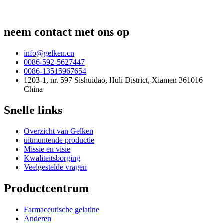
neem contact met ons op
info@gelken.cn
0086-592-5627447
0086-13515967654
1203-1, nr. 597 Sishuidao, Huli District, Xiamen 361016
China
Snelle links
Overzicht van Gelken
uitmuntende productie
Missie en visie
Kwaliteitsborging
Veelgestelde vragen
Productcentrum
Farmaceutische gelatine
Anderen