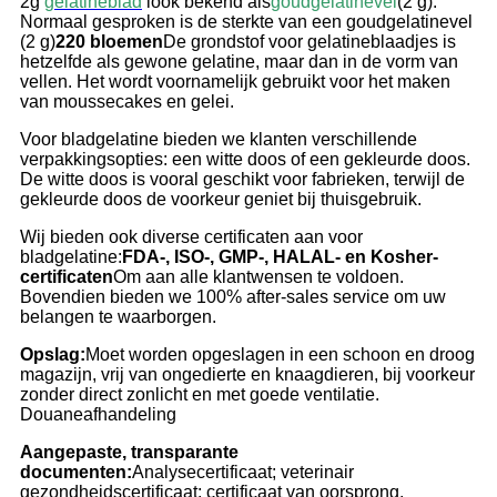
2g
gelatineblad
i
ook bekend als
goudgelatinevel
(2 g).
Normaal gesproken is de sterkte van een goudgelatinevel
(2 g)
220 bloemen
De grondstof voor gelatineblaadjes is
hetzelfde als gewone gelatine, maar dan in de vorm van
vellen. Het wordt voornamelijk gebruikt voor het maken
van moussecakes en gelei.
Voor bladgelatine bieden we klanten verschillende
verpakkingsopties: een witte doos of een gekleurde doos.
De witte doos is vooral geschikt voor fabrieken, terwijl de
gekleurde doos de voorkeur geniet bij thuisgebruik.
Wij bieden ook diverse certificaten aan voor
bladgelatine:
FDA-, ISO-, GMP-, HALAL- en Kosher-
certificaten
Om aan alle klantwensen te voldoen.
Bovendien bieden we 100% after-sales service om uw
belangen te waarborgen.
Opslag:
Moet worden opgeslagen in een schoon en droog
magazijn, vrij van ongedierte en knaagdieren, bij voorkeur
zonder direct zonlicht en met goede ventilatie.
Douaneafhandeling
Aangepaste, transparante
documenten:
Analysecertificaat; veterinair
gezondheidscertificaat; certificaat van oorsprong,