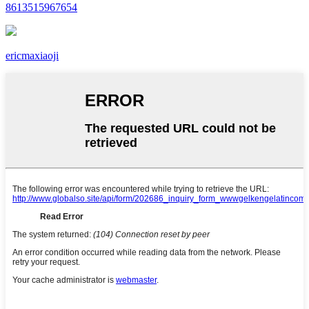
8613515967654
ericmaxiaoji