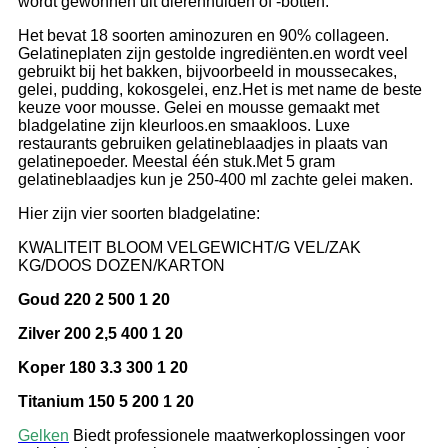
wordt gewonnen uit dierenhuiden of -botten.
Het bevat 18 soorten aminozuren en 90% collageen.
Gelatineplaten zijn gestolde ingrediënten.
en wordt veel
gebruikt bij het bakken, bijvoorbeeld in moussecakes,
gelei, pudding, kokosgelei, enz.
Het is met name de beste
keuze voor mousse. Gelei en mousse gemaakt met
bladgelatine zijn kleurloos.
en smaakloos. Luxe
restaurants gebruiken gelatineblaadjes in plaats van
gelatinepoeder. Meestal één stuk.
Met 5 gram
gelatineblaadjes kun je 250-400 ml zachte gelei maken.
Hier zijn vier soorten bladgelatine:
KWALITEIT BLOOM VELGEWICHT/G VEL/ZAK
KG/DOOS DOZEN/KARTON
Goud 220 2 500 1 20
Zilver 200 2,5 400 1 20
Koper 180 3.3 300 1 20
Titanium 150 5 200 1 20
Gelken
Biedt professionele maatwerkoplossingen voor