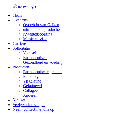
Thuis
Over ons
Overzicht van Gelken
uitmuntende productie
Kwaliteitsborging
Missie en visie
Carrière
Sollicitatie
Voedsel
Farmaceutisch
Gezondheid en voeding
Producten
Farmaceutische gelatine
Eetbare gelatine
Visgelatine
Gelatinevel
Collageen
Anderen
Nieuws
Veelgestelde vragen
Neem contact met ons op